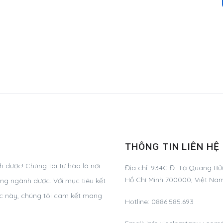
THÔNG TIN LIÊN HỆ
dược! Chúng tôi tự hào là nơi
Địa chỉ:
934C Đ. Tạ Quang Bửu
Hồ Chí Minh 700000, Việt Na
ng ngành dược. Với mục tiêu kết
ực này, chúng tôi cam kết mang
Hotline:
0886.585.693