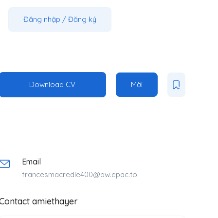
Đăng nhập
/
Đăng ký
Download CV
Mời
Email
francesmacredie400@pw.epac.to
Contact amiethayer