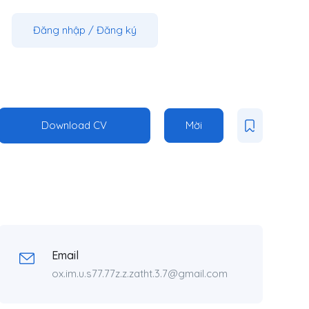
Đăng nhập
/
Đăng ký
Download CV
Mời
Email
ox.im.u.s77.77z.z.zatht.3.7@gmail.com