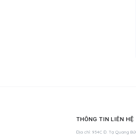
THÔNG TIN LIÊN HỆ
Địa chỉ:
934C Đ. Tạ Quang Bửu