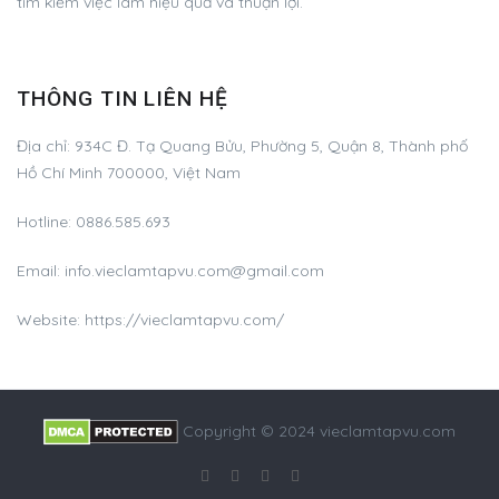
tìm kiếm việc làm hiệu quả và thuận lợi.
THÔNG TIN LIÊN HỆ
Địa chỉ:
934C Đ. Tạ Quang Bửu, Phường 5, Quận 8, Thành phố
Hồ Chí Minh 700000, Việt Nam
Hotline:
0886.585.693
Email:
info.vieclamtapvu.com@gmail.com
Website: https://vieclamtapvu.com/
Copyright © 2024 vieclamtapvu.com