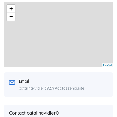
+
−
Leaflet
Email
catalina-vidler3927@ogloszenia.site
Contact catalinavidler0