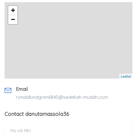
+
−
Leaflet
Email
ronaldlundgren6845@sedekah-mudah.com
Contact danutamassola36