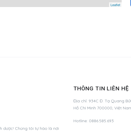
Leaflet
THÔNG TIN LIÊN HỆ
Địa chỉ:
934C Đ. Tạ Quang Bửu
Hồ Chí Minh 700000, Việt Na
Hotline:
0886.585.693
dược! Chúng tôi tự hào là nơi