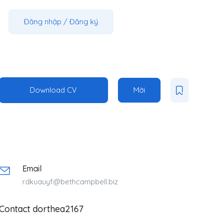
Đăng nhập
/
Đăng ký
Download CV
Mời
Email
rdkuauyf@bethcampbell.biz
Contact dorthea2167