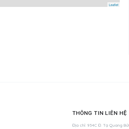
Leaflet
THÔNG TIN LIÊN HỆ
Địa chỉ:
934C Đ. Tạ Quang Bửu