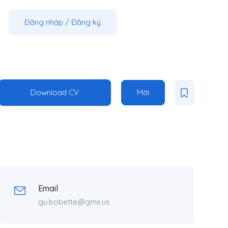
Đăng nhập
/
Đăng ký
Download CV
Mời
Email
gu.bobette@gmx.us