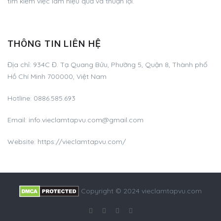
tìm kiếm việc làm hiệu quả và thuận lợi.
THÔNG TIN LIÊN HỆ
Địa chỉ:
934C Đ. Tạ Quang Bửu, Phường 5, Quận 8, Thành phố
Hồ Chí Minh 700000, Việt Nam
Hotline:
0886.585.693
Email:
info.vieclamtapvu.com@gmail.com
Website: https://vieclamtapvu.com/
Copyright © 2024 vieclamtapvu.com