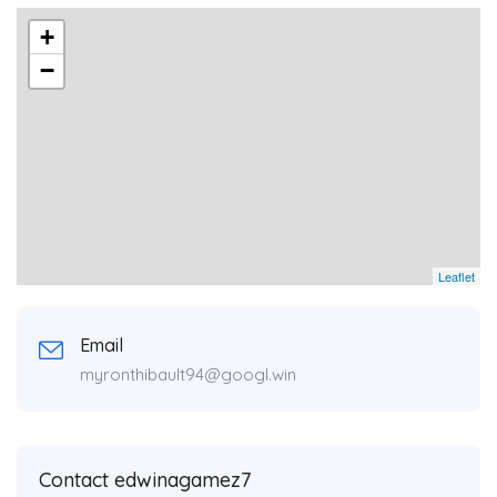
+
−
Leaflet
Email
myronthibault94@googl.win
Contact edwinagamez7