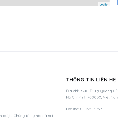
Leaflet
THÔNG TIN LIÊN HỆ
Địa chỉ:
934C Đ. Tạ Quang Bửu
Hồ Chí Minh 700000, Việt Na
Hotline:
0886.585.693
dược! Chúng tôi tự hào là nơi