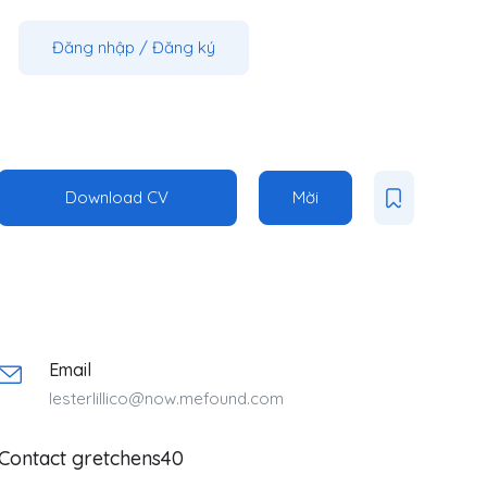
Đăng nhập
/
Đăng ký
Download CV
Mời
Email
lesterlillico@now.mefound.com
Contact gretchens40