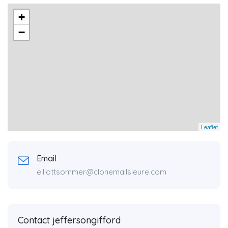
+
−
Leaflet
Email
elliottsommer@clonemailsieure.com
Contact jeffersongifford