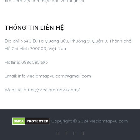
tìm kiếm việc làm hiệu quả và thuận lợi.
THÔNG TIN LIÊN HỆ
Địa chỉ:
934C Đ. Tạ Quang Bửu, Phường 5, Quận 8, Thành phố
Hồ Chí Minh 700000, Việt Nam
Hotline:
0886.585.693
Email:
info.vieclamtapvu.com@gmail.com
Website: https://vieclamtapvu.com/
Copyright © 2024 vieclamtapvu.com