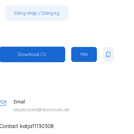
Đăng nhập
/
Đăng ký
Download CV
Mời
Email
alizatrickett@anonmails.de
Contact katja11130308