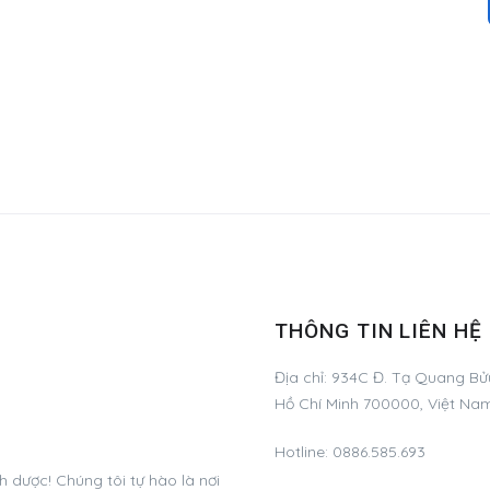
THÔNG TIN LIÊN HỆ
Địa chỉ:
934C Đ. Tạ Quang Bửu
Hồ Chí Minh 700000, Việt Na
Hotline:
0886.585.693
dược! Chúng tôi tự hào là nơi