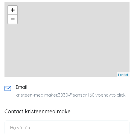
+
−
Leaflet
Email
kristeen-mealmaker.3030@sansan160.voenavto.click
Contact kristeenmealmake