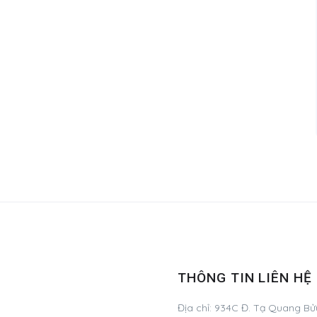
THÔNG TIN LIÊN HỆ
Địa chỉ:
934C Đ. Tạ Quang Bửu