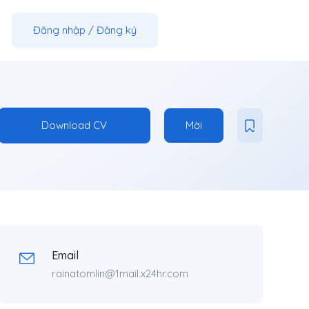
Đăng nhập
/
Đăng ký
Download CV
Mời
Email
rainatomlin@1mail.x24hr.com