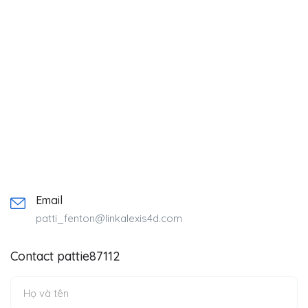
Email
patti_fenton@linkalexis4d.com
Contact pattie87112