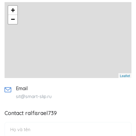
+
−
Leaflet
Email
sit@smart-slip.ru
Contact ralfisrael739