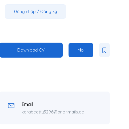
Đăng nhập
/
Đăng ký
Download CV
Mời
Email
karabeatty3296@anonmails.de