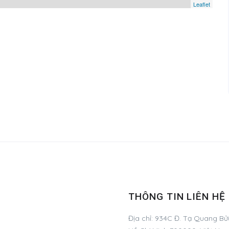
Leaflet
THÔNG TIN LIÊN HỆ
Địa chỉ:
934C Đ. Tạ Quang Bửu