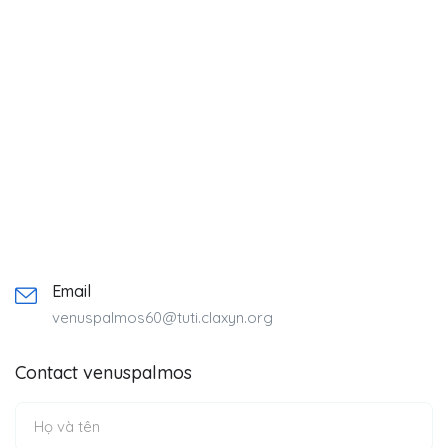
Email
venuspalmos60@tuti.claxyn.org
Contact venuspalmos