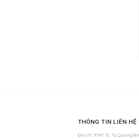
THÔNG TIN LIÊN HỆ
Địa chỉ:
934C Đ. Tạ Quang Bửu