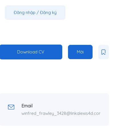
Đăng nhập
/
Đăng ký
Download CV
Mời
Email
winfred_frawley_3428@linkalexis4d.com