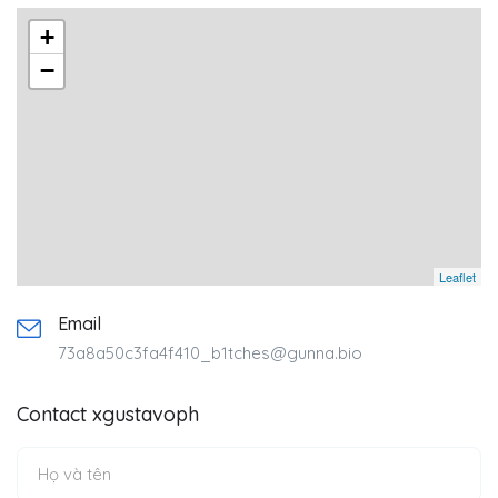
+
−
Leaflet
Email
73a8a50c3fa4f410_b1tches@gunna.bio
Contact xgustavoph