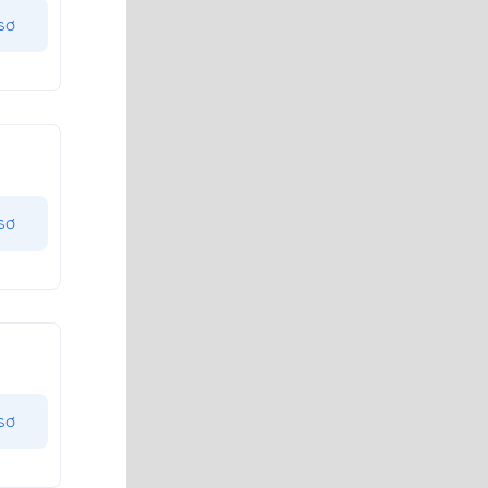
sơ
sơ
sơ