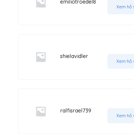
emiliotroedel8
Xem hồ 
shielavidler
Xem hồ 
ralfisrael739
Xem hồ 