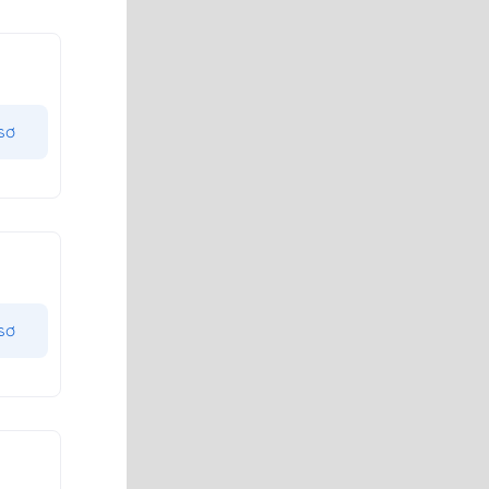
sơ
sơ