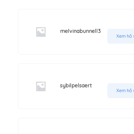
melvinabunnell3
Xem hồ 
sybilpelsaert
Xem hồ 