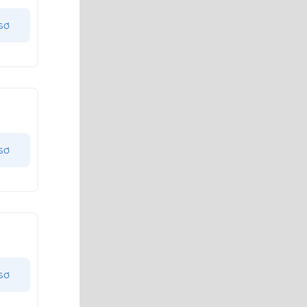
sơ
sơ
sơ