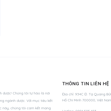
THÔNG TIN LIÊN HỆ
dược! Chúng tôi tự hào là nơi
Địa chỉ:
934C Đ. Tạ Quang Bửu
Hồ Chí Minh 700000, Việt Na
ng ngành dược. Với mục tiêu kết
ực này, chúng tôi cam kết mang