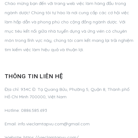
Chào mừng bạn đến với trang web việc làm hàng đầu trong
ngành dược! Chúng tôi tự hào là nơi cung cấp các cơ hội việc
làm hấp dẫn và phong phú cho cộng đồng ngành dược. Với
mục tiêu kết nối giữa nhà tuyển dụng và ứng viên có chuyên
môn trong lĩnh vực này, chúng tôi cam kết mang lại trải nghiệm
tìm kiếm việc làm hiệu quả và thuận lợi.
THÔNG TIN LIÊN HỆ
Địa chỉ:
934C Đ. Tạ Quang Bửu, Phường 5, Quận 8, Thành phố
Hồ Chí Minh 700000, Việt Nam
Hotline:
0886.585.693
Email:
info.vieclamtapvu.com@gmail.com
Website: https://vieclamtapvu.com/