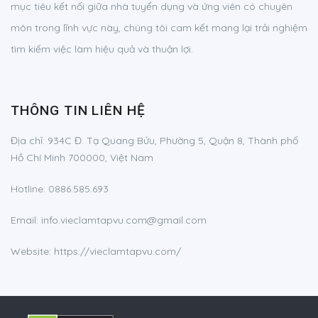
mục tiêu kết nối giữa nhà tuyển dụng và ứng viên có chuyên
môn trong lĩnh vực này, chúng tôi cam kết mang lại trải nghiệm
tìm kiếm việc làm hiệu quả và thuận lợi.
THÔNG TIN LIÊN HỆ
Địa chỉ:
934C Đ. Tạ Quang Bửu, Phường 5, Quận 8, Thành phố
Hồ Chí Minh 700000, Việt Nam
Hotline:
0886.585.693
Email:
info.vieclamtapvu.com@gmail.com
Website: https://vieclamtapvu.com/