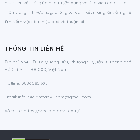
mục tiêu kết nối giữa nhà tuyển dụng và ứng viên có chuyên
môn trong lĩnh vực này, chúng tôi cam kết mang lại trải nghiệm
tìm kiếm việc làm hiệu quả và thuận lợi.
THÔNG TIN LIÊN HỆ
Địa chỉ:
934C Đ. Tạ Quang Bửu, Phường 5, Quận 8, Thành phố
Hồ Chí Minh 700000, Việt Nam
Hotline:
0886.585.693
Email:
info.vieclamtapvu.com@gmail.com
Website: https://vieclamtapvu.com/