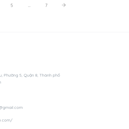
5
…
7
, Phường 5, Quận 8, Thành phố
m
m@gmail.com
vu.com/