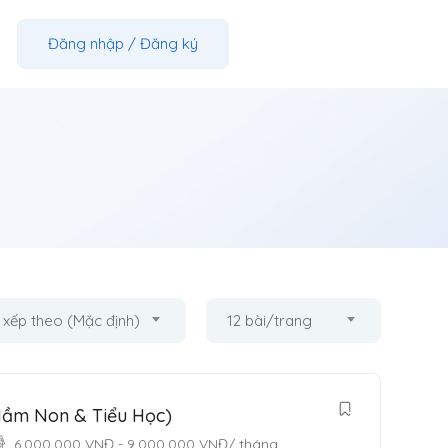
Đăng nhập
/
Đăng ký
 xếp theo (Mặc định)
12 bài/trang
Mầm Non & Tiểu Học)
6,000,000
VNĐ
-
9,000,000
VNĐ
/ tháng