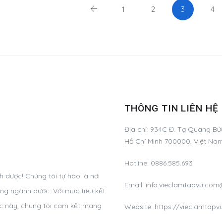
1
2
3
4
THÔNG TIN LIÊN HỆ
Địa chỉ:
934C Đ. Tạ Quang Bửu
Hồ Chí Minh 700000, Việt Na
Hotline:
0886.585.693
dược! Chúng tôi tự hào là nơi
Email:
info.vieclamtapvu.co
ng ngành dược. Với mục tiêu kết
ực này, chúng tôi cam kết mang
Website: https://vieclamtap