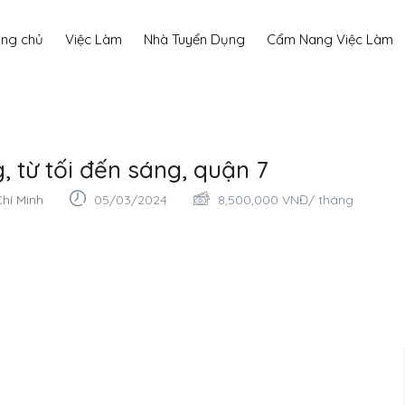
ang chủ
Việc Làm
Nhà Tuyển Dụng
Cẩm Nang Việc Làm
, từ tối đến sáng, quận 7
hí Minh
05/03/2024
8,500,000
VNĐ
/ tháng