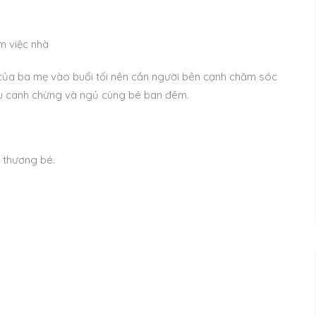
m việc nhà
của ba mẹ vào buổi tối nên cần người bên cạnh chăm sóc
yếu canh chừng và ngủ cùng bé ban đêm.
u thương bé.