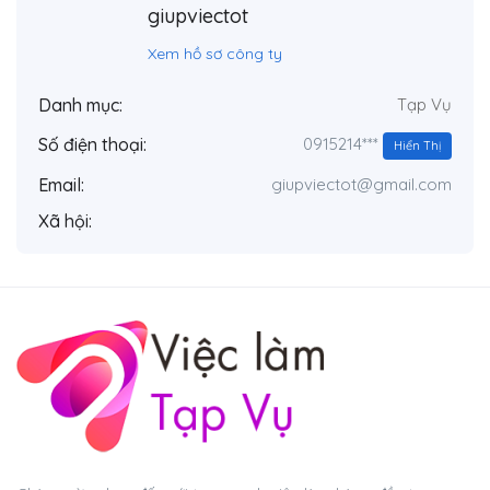
giupviectot
Xem hồ sơ công ty
Danh mục:
Tạp Vụ
0915214***
Số điện thoại:
Hiển Thị
Email:
giupviectot@gmail.com
Xã hội: