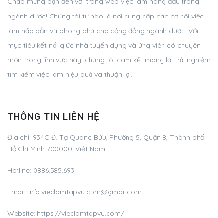
Chào mừng bạn đến với trang web việc làm hàng đầu trong
ngành dược! Chúng tôi tự hào là nơi cung cấp các cơ hội việc
làm hấp dẫn và phong phú cho cộng đồng ngành dược. Với
mục tiêu kết nối giữa nhà tuyển dụng và ứng viên có chuyên
môn trong lĩnh vực này, chúng tôi cam kết mang lại trải nghiệm
tìm kiếm việc làm hiệu quả và thuận lợi.
THÔNG TIN LIÊN HỆ
Địa chỉ:
934C Đ. Tạ Quang Bửu, Phường 5, Quận 8, Thành phố
Hồ Chí Minh 700000, Việt Nam
Hotline:
0886.585.693
Email:
info.vieclamtapvu.com@gmail.com
Website: https://vieclamtapvu.com/