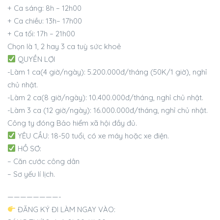
+ Ca sáng: 8h – 12h00
+ Ca chiều: 13h– 17h00
+ Ca tối: 17h – 21h00
Chọn là 1, 2 hay 3 ca tuỳ sức khoẻ
QUYỀN LỢI
-Làm 1 ca(4 giờ/ngày): 5.200.000đ/tháng (50K/1 giờ), nghỉ
chủ nhật.
-Làm 2 ca(8 giờ/ngày): 10.400.000đ/tháng, nghỉ chủ nhật.
-Làm 3 ca (12 giờ/ngày): 16.000.000đ/tháng, nghỉ chủ nhật.
Công ty đóng Bảo hiểm xã hội đầy đủ.
YÊU CẦU: 18-50 tuổi, có xe máy hoặc xe điện.
HỒ SƠ:
– Căn cước công dân
– Sơ yếu lí lịch.
————————-
ĐĂNG KÝ ĐI LÀM NGAY VÀO: