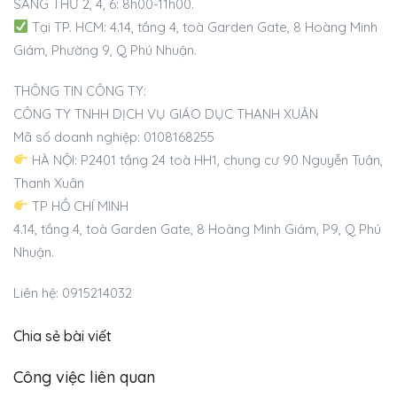
SÁNG THỨ 2, 4, 6: 8h00-11h00.
Tại TP. HCM: 4.14, tầng 4, toà Garden Gate, 8 Hoàng Minh
Giám, Phường 9, Q Phú Nhuận.
THÔNG TIN CÔNG TY:
CÔNG TY TNHH DỊCH VỤ GIÁO DỤC THANH XUÂN
Mã số doanh nghiệp: 0108168255
HÀ NỘI: P2401 tầng 24 toà HH1, chung cư 90 Nguyễn Tuân,
Thanh Xuân
TP HỒ CHÍ MINH
4.14, tầng 4, toà Garden Gate, 8 Hoàng Minh Giám, P9, Q Phú
Nhuận.
Liên hệ: 0915214032
Chia sẻ bài viết
Công việc liên quan