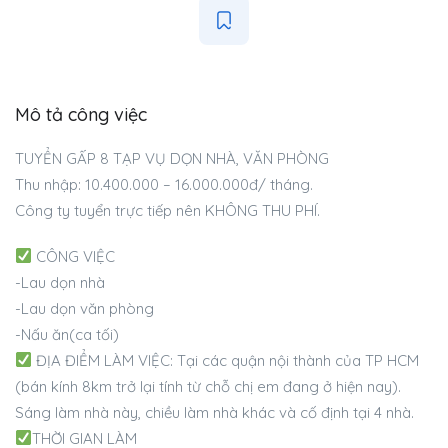
Mô tả công việc
TUYỂN GẤP 8 TẠP VỤ DỌN NHÀ, VĂN PHÒNG
Thu nhập: 10.400.000 – 16.000.000đ/ tháng.
Công ty tuyển trực tiếp nên KHÔNG THU PHÍ.
CÔNG VIỆC
-Lau dọn nhà
-Lau dọn văn phòng
-Nấu ăn(ca tối)
ĐỊA ĐIỂM LÀM VIỆC: Tại các quận nội thành của TP HCM
(bán kính 8km trở lại tính từ chỗ chị em đang ở hiện nay).
Sáng làm nhà này, chiều làm nhà khác và cố định tại 4 nhà.
THỜI GIAN LÀM