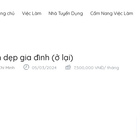
ang chủ
Việc Làm
Nhà Tuyển Dụng
Cẩm Nang Việc Làm
dẹp gia đình (ở lại)
hí Minh
05/03/2024
7,500,000
VNĐ
/ tháng